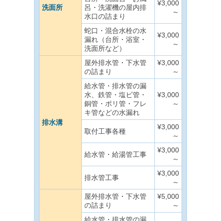
¥3,000
洗面所
呂・洗濯機の屋内排
～
水口の詰まり
蛇口・混合水栓の水
¥3,000
漏れ（台所・浴室・
～
洗面所など）
屋外排水管・下水管
¥3,000
の詰まり
～
給水管・排水管の漏
水、鉄管・塩ビ管・
¥3,000
銅管・ポリ管・フレ
～
キ管などの水漏れ
排水溝
¥3,000
取付工事各種
～
¥3,000
給水管・給湯管工事
～
¥3,000
排水管工事
～
屋外排水管・下水管
¥5,000
の詰まり
～
給水管・排水管の漏