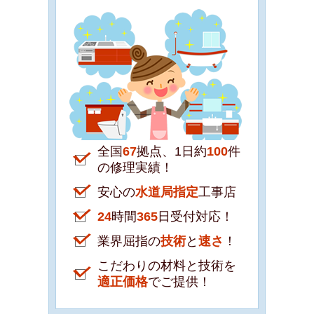
全国
67
拠点、1日約
100
件
の修理実績！
安心の
水道局指定
工事店
24
時間
365
日受付対応！
業界屈指の
技術
と
速さ
！
こだわりの材料と技術を
適正価格
でご提供！