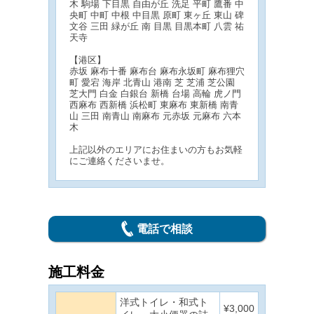
木 駒場 下目黒 自由が丘 洗足 平町 鷹番 中
央町 中町 中根 中目黒 原町 東ヶ丘 東山 碑
文谷 三田 緑が丘 南 目黒 目黒本町 八雲 祐
天寺
【港区】
赤坂 麻布十番 麻布台 麻布永坂町 麻布狸穴
町 愛宕 海岸 北青山 港南 芝 芝浦 芝公園
芝大門 白金 白銀台 新橋 台場 高輪 虎ノ門
西麻布 西新橋 浜松町 東麻布 東新橋 南青
山 三田 南青山 南麻布 元赤坂 元麻布 六本
木
上記以外のエリアにお住まいの方もお気軽
にご連絡くださいませ。
電話で相談
施工料金
洋式トイレ・和式ト
¥3,000