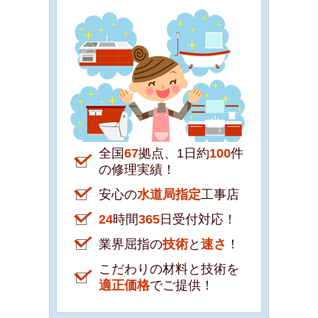
全国
67
拠点、1日約
100
件
の修理実績！
安心の
水道局指定
工事店
24
時間
365
日受付対応！
業界屈指の
技術
と
速さ
！
こだわりの材料と技術を
適正価格
でご提供！