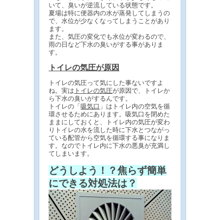
いて、臭いが逆流している状態です。
夏場は特に便器内の水が蒸発してしまうの
で、水位が少なくなってしまうことがあり
ます。
また、気圧の変化でも水位が変わるので、
雨の日など下水の臭いがする事がありま
す。
トイレの気圧が原因
トイレの気圧って気にした事ないですよ
ね。実は
トイレの気圧
が原因で、トイレか
ら下水の臭いがするんです。
トイレの「
吸気口
」はトイレ内の空気を循
環させるためにあります。吸気口を閉めた
ままにしておくと、トイレ内の気圧が変わ
りトイレの水を流した時に下水とつながっ
ている配管から空気を循環する事になりま
す。なのでトイレ内に下水の悪臭が充満し
てしまいます。
どうしよう！？焦らず簡単
にできる対処法は？