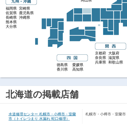
岡山県
福岡県
宮崎県
佐賀県
鹿児島県
長崎県
沖縄県
熊本県
大分県
京都府
大阪府
奈良県
滋賀県
兵庫県
和歌山県
徳島県
愛媛県
香川県
高知県
北海道の掲載店舗
水道修理センター 札幌市・小樽市・室蘭
札幌市・小樽市・室蘭市
市（トイレつまり 水漏れ 蛇口修理）