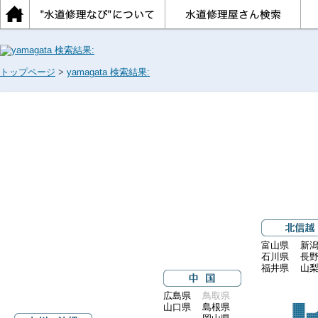
トップページ
>
yamagata 検索結果:
富山県
新
石川県
長
福井県
山
広島県
鳥取県
山口県
島根県