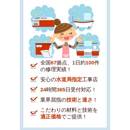
全国
67
拠点、1日約
100
件
の修理実績！
安心の
水道局指定
工事店
24
時間
365
日受付対応！
業界屈指の
技術
と
速さ
！
こだわりの材料と技術を
適正価格
でご提供！