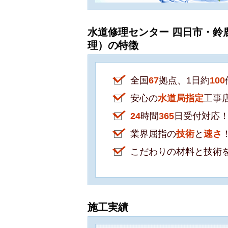
水道修理センター 四日市・鈴
理）の特徴
全国
67
拠点、1日約
100
安心の
水道局指定
工事
24
時間
365
日受付対応
業界屈指の
技術
と
速さ
こだわりの材料と技術
施工実績