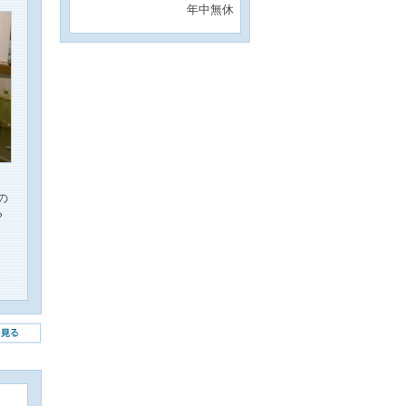
年中無休
の
ら