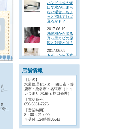
ハンドル式の蛇
口で水が止まら
ない場合、ちょ
っと掃除すれば
直るかも？
2017.06.19
洗濯機から出る
真っ黒カビの原
因と対策とは？
2017.06.09
トイレから下水
の臭いが！原因
と簡単にできる
対処法とは？
店舗情報
2017.06.08
【店名】
【原因と対処
水道修理センター 四日市・鈴
つま
法】トイレタン
鹿市・桑名市・名張市（トイ
スピー
クからの水漏れ
レつまり 水漏れ 蛇口修理）
2017.06.06
【電話番号】
【オススメ】排
050-5851-7276
ださ
水口のぬめりを
が発生
【営業時間】
触らずに簡単に
8：00～21：00
掃除・予防する
※受付は24時間365日
方法をご紹介し
ます！