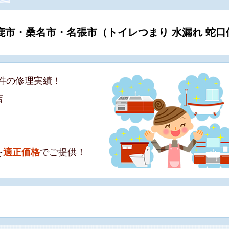
鹿市・桑名市・名張市（トイレつまり 水漏れ 蛇口
件の修理実績！
店
！
！
を
適正価格
でご提供！