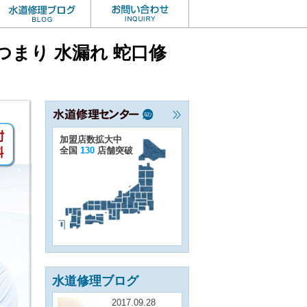
まり 水漏れ 蛇口修
加盟店数拡大中
全国
130
店舗突破
水道修理ブログ
2017.09.28